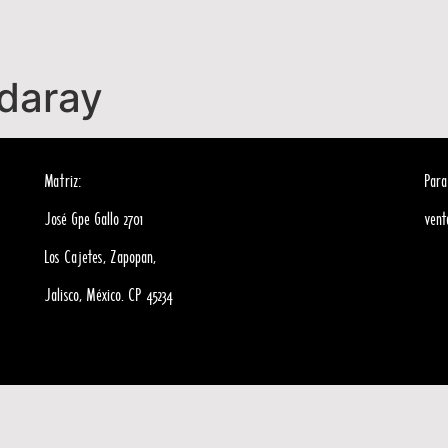
daray
Matriz:
Para
José Gpe Gallo 2701
ven
Los Cajetes, Zapopan,
Jalisco, México. CP 45234