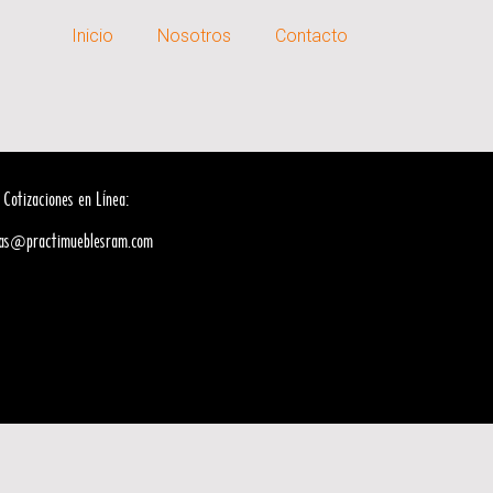
Inicio
Nosotros
Contacto
 Cotizaciones en Línea:
tas@practimueblesram.com